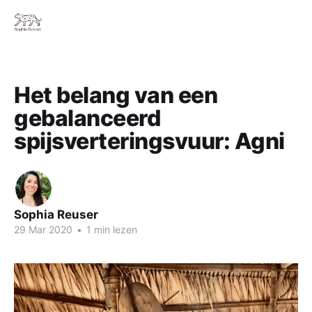
Het belang van een
gebalanceerd
spijsverteringsvuur: Agni
Sophia Reuser
29 Mar 2020
•
1 min lezen