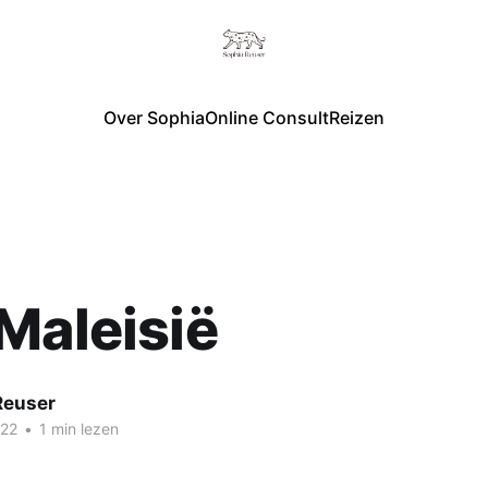
Over Sophia
Online Consult
Reizen
Maleisië
Reuser
022
•
1 min lezen