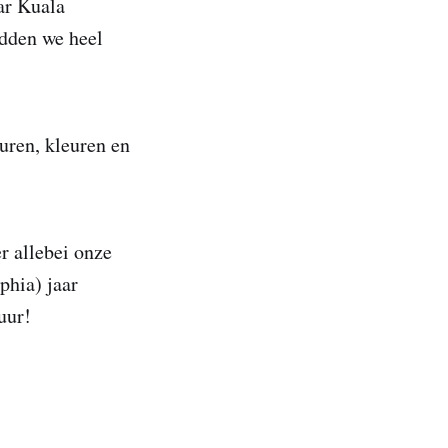
ar Kuala
adden we heel
uren, kleuren en
r allebei onze
phia) jaar
uur!