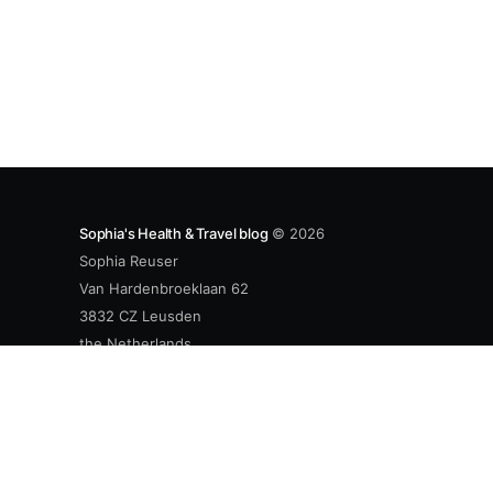
Sophia's Health & Travel blog
© 2026
Sophia Reuser
Van Hardenbroeklaan 62
3832 CZ Leusden
the Netherlands