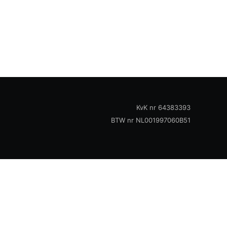
KvK nr 64383393
BTW nr NL001997060B51