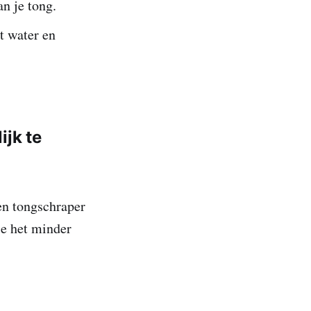
an je tong.
t water en
ijk te
en tongschraper
je het minder