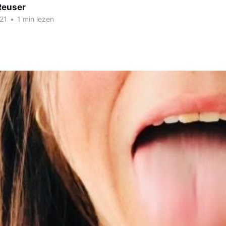
Reuser
21
•
1 min lezen