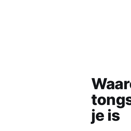
Waar
tong
je is