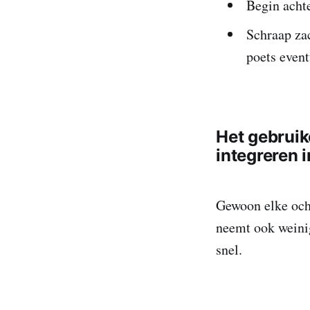
Begin achte
Schraap zac
poets event
Het gebruik
integreren i
Gewoon elke och
neemt ook weinig
snel.